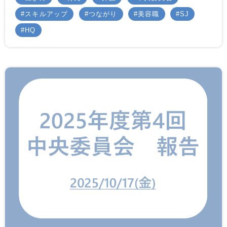
スキルアップ
つながり
美容職
SJ
HQ