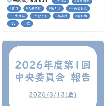
機関誌／Bulletin
機関誌
賃金制度
賞与
労働時間
働き方
中央委員会
中央大会
つながり
美容職
総合職
SJ
HQ