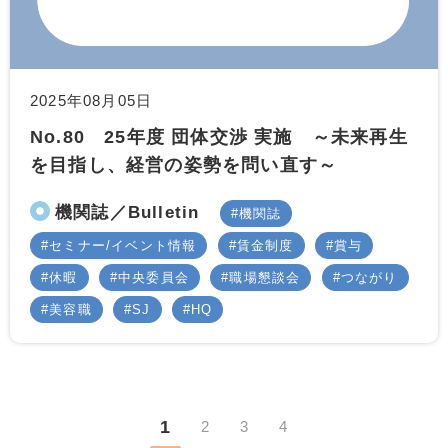
2025年08月05日
No.80 25年度 団体交渉 実施 ～未来再生
を目指し、経営の姿勢を問い直す～
機関誌／Bulletin
機関誌
セミナー/イベント情報
賃金制度
賞与
休暇
中央委員会
職場懇談会
つながり
美容職
SJ
HQ
1
2
3
4