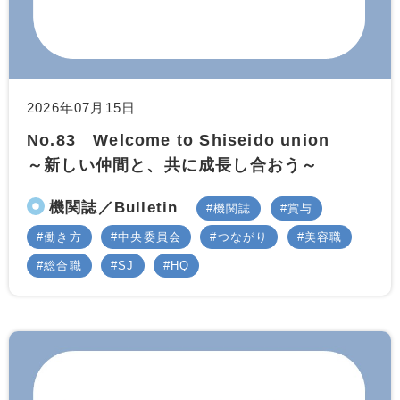
2026年07月15日
No.83 Welcome to Shiseido union
～新しい仲間と、共に成長し合おう～
機関誌／Bulletin
機関誌
賞与
働き方
中央委員会
つながり
美容職
総合職
SJ
HQ