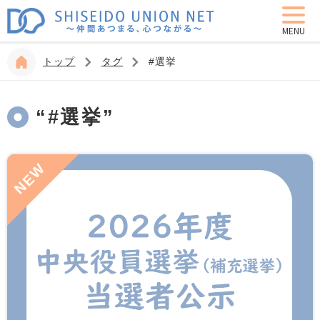
MENU
トップ
タグ
#選挙
“#選挙”
NEW